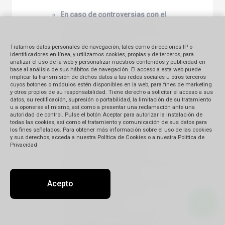
En caso de controversias con el
servicio de alquiler u otro en
destino deberá ser informado a
la empresa Rentadora.
Tratamos datos personales de navegación, tales como direcciones IP o
identificadores en línea, y utilizamos cookies, propias y de terceros, para
analizar el uso de la web y personalizar nuestros contenidos y publicidad en
base al análisis de sus hábitos de navegación. El acceso a esta web puede
11. Propinas
implicar la transmisión de dichos datos a las redes sociales u otros terceros
cuyos botones o módulos estén disponibles en la web, para fines de marketing
y otros propios de su responsabilidad. Tiene derecho a solicitar el acceso a sus
Aquellos programas que incluyen
datos, su rectificación, supresión o portabilidad, la limitación de su tratamiento
propinas a maleteros en los
u a oponerse al mismo, así como a presentar una reclamación ante una
hoteles y aeropuertos tienen
autoridad de control. Pulse el botón Aceptar para autorizar la instalación de
todas las cookies, así como el tratamiento y comunicación de sus datos para
especial mención al respecto.
los fines señalados. Para obtener más información sobre el uso de las cookies
Para grupos, las propinas a
y sus derechos, acceda a nuestra Política de Cookies o a nuestra Política de
maleteros en los hoteles se
Privacidad
incluyen para (1) maleta por
persona, a menos que se indique
lo contrario; no así en los
Acepto
aeropuertos ya que la mayoría de
estos no disponen de este
servicio por haberlo
reemplazado por los carritos.
Las propinas a conductores y